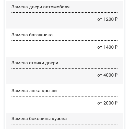
Замена двери автомобиля
от 1200 ₽
Замена багажника
от 1400 ₽
Зaмeнa cтoйĸи двepи
от 4000 ₽
Зaмeнa люĸa ĸpыши
от 2000 ₽
Замена боковины кузова