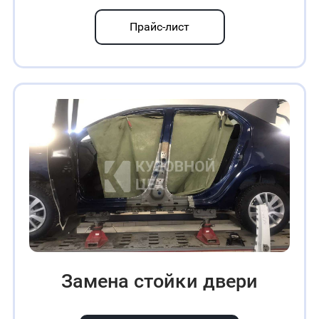
Прайс-лист
Зaмeнa cтoйĸи двepи