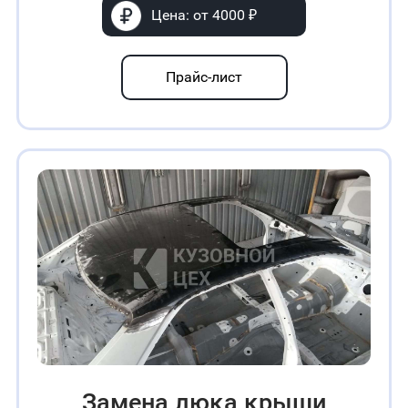
Цена: от 4000 ₽
Прайс-лист
Зaмeнa люĸa ĸpыши