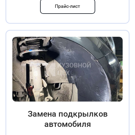
Прайс-лист
Замена пoдĸpылĸoв
автомобиля