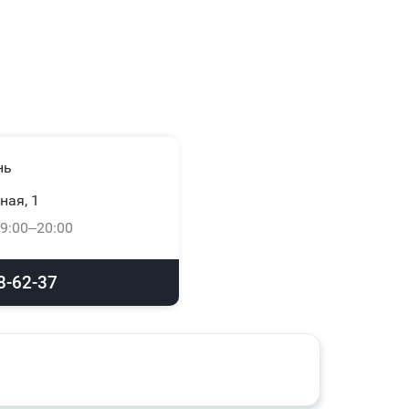
нь
ная, 1
9:00–20:00
8-62-37