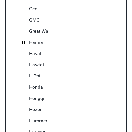
Geo
GMC
Great Wall
H
Haima
Haval
Hawtai
HiPhi
Honda
Hongqi
Hozon
Hummer
Hyundai