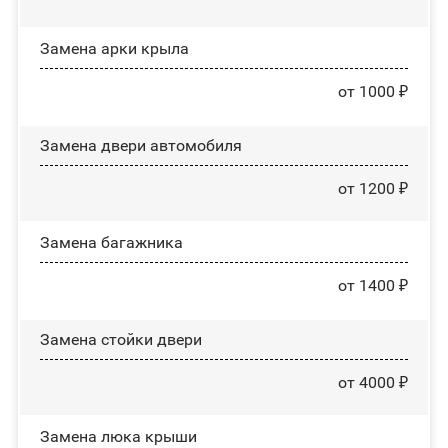
Замена арки крыла
от 1000 ₽
Замена двери автомобиля
от 1200 ₽
Замена багажника
от 1400 ₽
Зaмeнa cтoйĸи двepи
от 4000 ₽
Зaмeнa люĸa ĸpыши