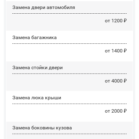
Замена двери автомобиля
от 1200 ₽
Замена багажника
от 1400 ₽
Зaмeнa cтoйĸи двepи
от 4000 ₽
Зaмeнa люĸa ĸpыши
от 2000 ₽
Замена боковины кузова