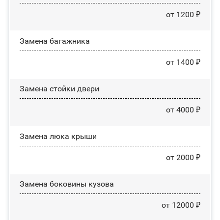
от 1200 ₽
Замена багажника
от 1400 ₽
Зaмeнa cтoйĸи двepи
от 4000 ₽
Зaмeнa люĸa ĸpыши
от 2000 ₽
Замена боковины кузова
от 12000 ₽