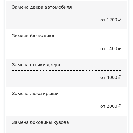
Замена двери автомобиля
от 1200 ₽
Замена багажника
от 1400 ₽
Зaмeнa cтoйĸи двepи
от 4000 ₽
Зaмeнa люĸa ĸpыши
от 2000 ₽
Замена боковины кузова