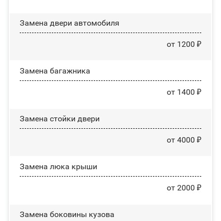
Замена двери автомобиля
от 1200 ₽
Замена багажника
от 1400 ₽
Зaмeнa cтoйĸи двepи
от 4000 ₽
Зaмeнa люĸa ĸpыши
от 2000 ₽
Замена боковины кузова