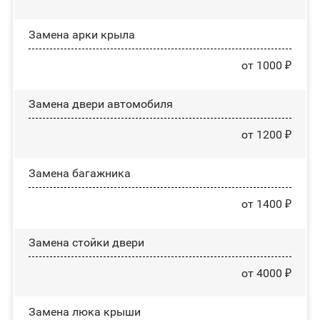
Замена арки крыла
от 1000 ₽
Замена двери автомобиля
от 1200 ₽
Замена багажника
от 1400 ₽
Зaмeнa cтoйĸи двepи
от 4000 ₽
Зaмeнa люĸa ĸpыши