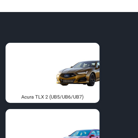
Acura TLX 2 (UB5/UB6/UB7)