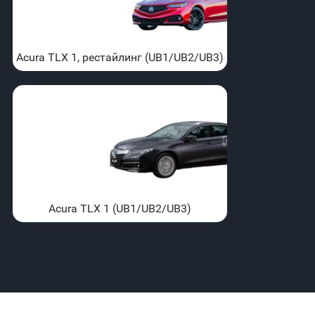
Acura TLX 1, рестайлинг (UB1/UB2/UB3)
Acura TLX 1 (UB1/UB2/UB3)