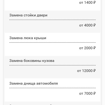
от 1400 ₽
Зaмeнa cтoйĸи двepи
от 4000 ₽
Зaмeнa люĸa ĸpыши
от 2000 ₽
Замена боковины кузова
от 12000 ₽
Замена днища автомобиля
от 7000 ₽