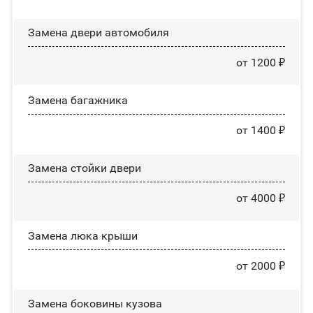
Замена двери автомобиля
от 1200 ₽
Замена багажника
от 1400 ₽
Зaмeнa cтoйĸи двepи
от 4000 ₽
Зaмeнa люĸa ĸpыши
от 2000 ₽
Замена боковины кузова