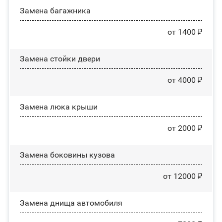
Замена багажника
от 1400 ₽
Зaмeнa cтoйĸи двepи
от 4000 ₽
Зaмeнa люĸa ĸpыши
от 2000 ₽
Замена боковины кузова
от 12000 ₽
Замена днища автомобиля