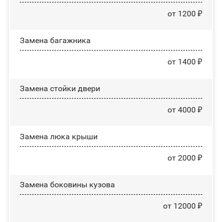
от 1200 ₽
Замена багажника
от 1400 ₽
Зaмeнa cтoйĸи двepи
от 4000 ₽
Зaмeнa люĸa ĸpыши
от 2000 ₽
Замена боковины кузова
от 12000 ₽