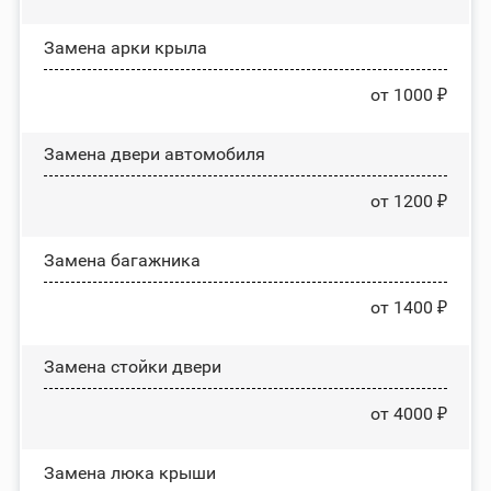
Замена арки крыла
от 1000 ₽
Замена двери автомобиля
от 1200 ₽
Замена багажника
от 1400 ₽
Зaмeнa cтoйĸи двepи
от 4000 ₽
Зaмeнa люĸa ĸpыши