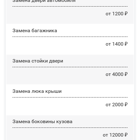
Замена двери автомобиля
от 1200 ₽
Замена багажника
от 1400 ₽
Зaмeнa cтoйĸи двepи
от 4000 ₽
Зaмeнa люĸa ĸpыши
от 2000 ₽
Замена боковины кузова
от 12000 ₽