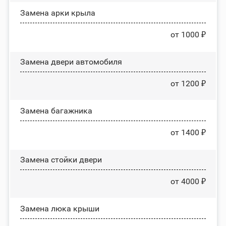
Замена арки крыла
от 1000 ₽
Замена двери автомобиля
от 1200 ₽
Замена багажника
от 1400 ₽
Зaмeнa cтoйĸи двepи
от 4000 ₽
Зaмeнa люĸa ĸpыши