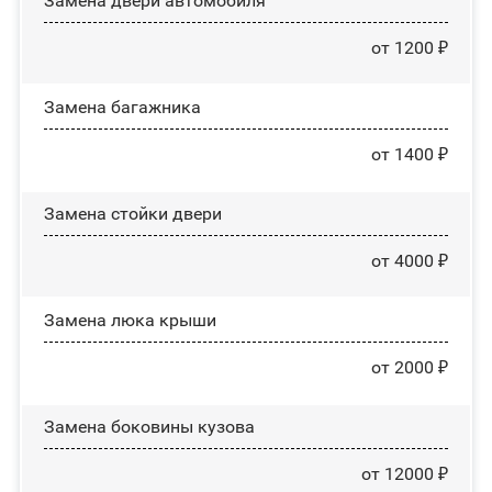
Замена двери автомобиля
от 1200 ₽
Замена багажника
от 1400 ₽
Зaмeнa cтoйĸи двepи
от 4000 ₽
Зaмeнa люĸa ĸpыши
от 2000 ₽
Замена боковины кузова
от 12000 ₽