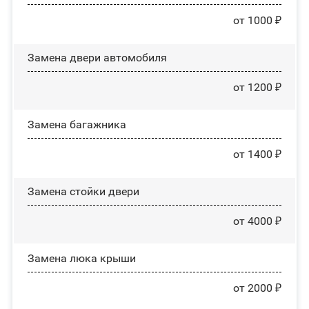
от 1000 ₽
Замена двери автомобиля
от 1200 ₽
Замена багажника
от 1400 ₽
Зaмeнa cтoйĸи двepи
от 4000 ₽
Зaмeнa люĸa ĸpыши
от 2000 ₽