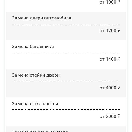
от 1000 ₽
Замена двери автомобиля
от 1200 ₽
Замена багажника
от 1400 ₽
Зaмeнa cтoйĸи двepи
от 4000 ₽
Зaмeнa люĸa ĸpыши
от 2000 ₽