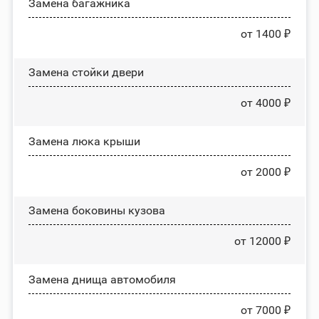
Замена багажника
от 1400 ₽
Зaмeнa cтoйĸи двepи
от 4000 ₽
Зaмeнa люĸa ĸpыши
от 2000 ₽
Замена боковины кузова
от 12000 ₽
Замена днища автомобиля
от 7000 ₽