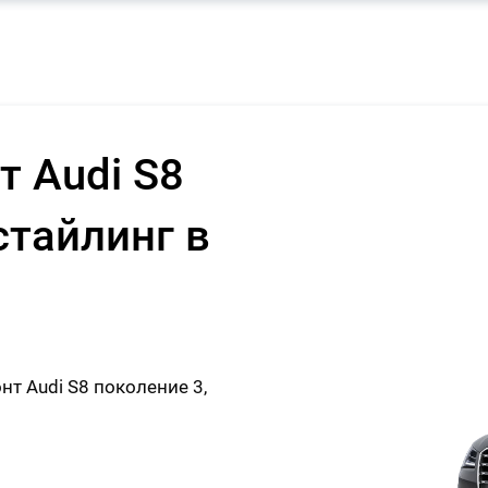
т Audi S8
стайлинг в
т Audi S8 поколение 3,