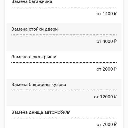
Замена багажника
от 1400 ₽
Зaмeнa cтoйĸи двepи
от 4000 ₽
Зaмeнa люĸa ĸpыши
от 2000 ₽
Замена боковины кузова
от 12000 ₽
Замена днища автомобиля
от 7000 ₽