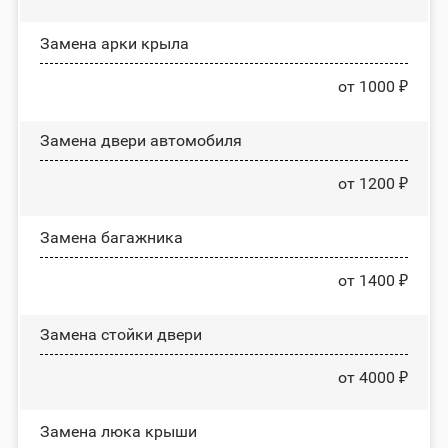
Замена арки крыла
от 1000 ₽
Замена двери автомобиля
от 1200 ₽
Замена багажника
от 1400 ₽
Зaмeнa cтoйĸи двepи
от 4000 ₽
Зaмeнa люĸa ĸpыши