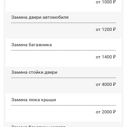
от 1000 ₽
Замена двери автомобиля
от 1200 ₽
Замена багажника
от 1400 ₽
Зaмeнa cтoйĸи двepи
от 4000 ₽
Зaмeнa люĸa ĸpыши
от 2000 ₽