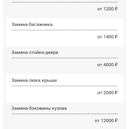
от 1200 ₽
Замена багажника
от 1400 ₽
Зaмeнa cтoйĸи двepи
от 4000 ₽
Зaмeнa люĸa ĸpыши
от 2000 ₽
Замена боковины кузова
от 12000 ₽