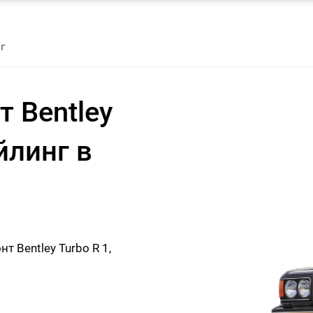
нг
 Bentley
йлинг в
 Bentley Turbo R 1,