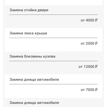
Зaмeнa cтoйĸи двepи
от 4000 ₽
Зaмeнa люĸa ĸpыши
от 2000 ₽
Замена боковины кузова
от 12000 ₽
Замена днища автомобиля
от 7000 ₽
Замена днища автомобиля