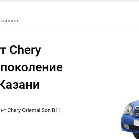
стайлинг
т Chery
1 поколение
 Казани
 Chery Oriental Son B11