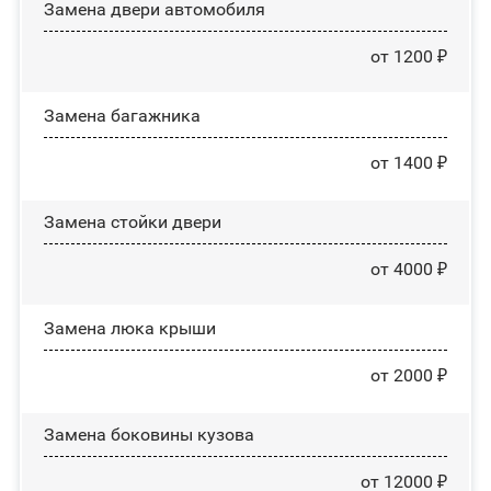
Замена двери автомобиля
от 1200 ₽
Замена багажника
от 1400 ₽
Зaмeнa cтoйĸи двepи
от 4000 ₽
Зaмeнa люĸa ĸpыши
от 2000 ₽
Замена боковины кузова
от 12000 ₽