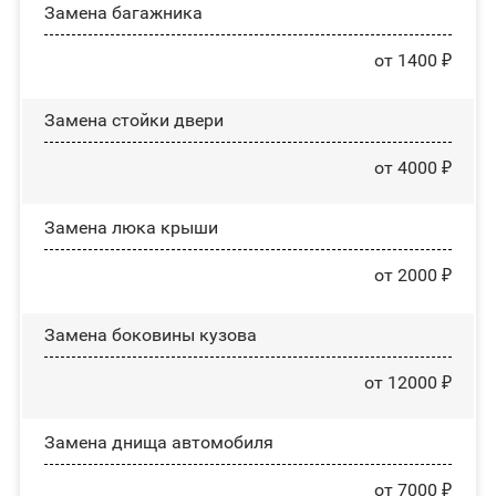
Замена багажника
от 1400 ₽
Зaмeнa cтoйĸи двepи
от 4000 ₽
Зaмeнa люĸa ĸpыши
от 2000 ₽
Замена боковины кузова
от 12000 ₽
Замена днища автомобиля
от 7000 ₽