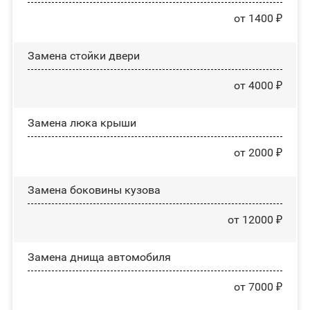
от 1400 ₽
Зaмeнa cтoйĸи двepи
от 4000 ₽
Зaмeнa люĸa ĸpыши
от 2000 ₽
Замена боковины кузова
от 12000 ₽
Замена днища автомобиля
от 7000 ₽