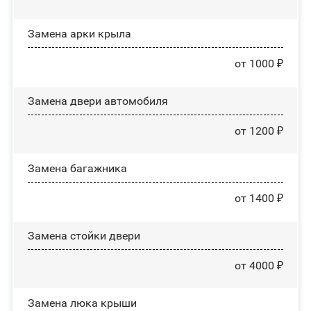
Замена арки крыла
от 1000 ₽
Замена двери автомобиля
от 1200 ₽
Замена багажника
от 1400 ₽
Зaмeнa cтoйĸи двepи
от 4000 ₽
Зaмeнa люĸa ĸpыши