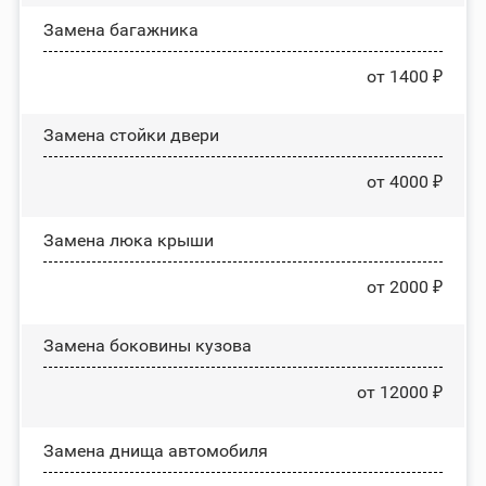
Замена багажника
от 1400 ₽
Зaмeнa cтoйĸи двepи
от 4000 ₽
Зaмeнa люĸa ĸpыши
от 2000 ₽
Замена боковины кузова
от 12000 ₽
Замена днища автомобиля