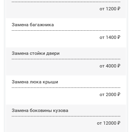
от 1200 ₽
Замена багажника
от 1400 ₽
Зaмeнa cтoйĸи двepи
от 4000 ₽
Зaмeнa люĸa ĸpыши
от 2000 ₽
Замена боковины кузова
от 12000 ₽