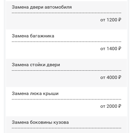
Замена двери автомобиля
от 1200 ₽
Замена багажника
от 1400 ₽
Зaмeнa cтoйĸи двepи
от 4000 ₽
Зaмeнa люĸa ĸpыши
от 2000 ₽
Замена боковины кузова