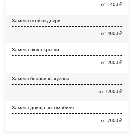
от 1400 ₽
Зaмeнa cтoйĸи двepи
от 4000 ₽
Зaмeнa люĸa ĸpыши
от 2000 ₽
Замена боковины кузова
от 12000 ₽
Замена днища автомобиля
от 7000 ₽