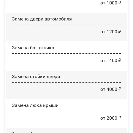
от 1000 ₽
Замена двери автомобиля
от 1200 ₽
Замена багажника
от 1400 ₽
Зaмeнa cтoйĸи двepи
от 4000 ₽
Зaмeнa люĸa ĸpыши
от 2000 ₽