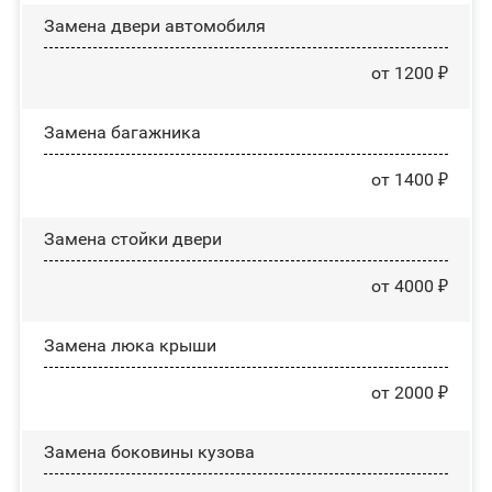
Замена двери автомобиля
от 1200 ₽
Замена багажника
от 1400 ₽
Зaмeнa cтoйĸи двepи
от 4000 ₽
Зaмeнa люĸa ĸpыши
от 2000 ₽
Замена боковины кузова