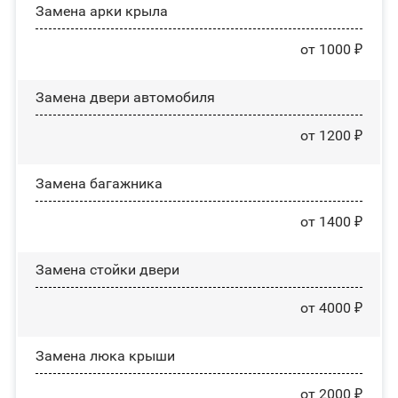
Замена арки крыла
от 1000 ₽
Замена двери автомобиля
от 1200 ₽
Замена багажника
от 1400 ₽
Зaмeнa cтoйĸи двepи
от 4000 ₽
Зaмeнa люĸa ĸpыши
от 2000 ₽