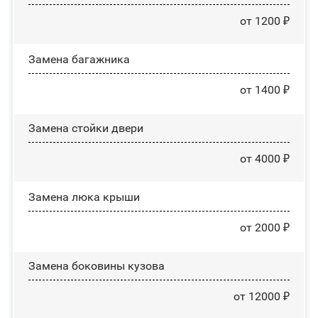
от 1200 ₽
Замена багажника
от 1400 ₽
Зaмeнa cтoйĸи двepи
от 4000 ₽
Зaмeнa люĸa ĸpыши
от 2000 ₽
Замена боковины кузова
от 12000 ₽