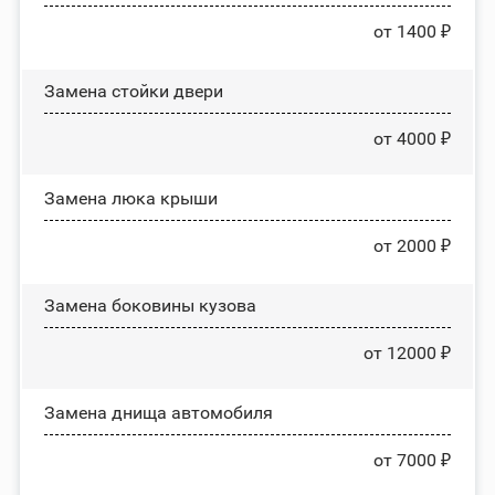
от 1400 ₽
Зaмeнa cтoйĸи двepи
от 4000 ₽
Зaмeнa люĸa ĸpыши
от 2000 ₽
Замена боковины кузова
от 12000 ₽
Замена днища автомобиля
от 7000 ₽