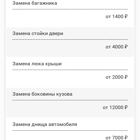
Замена багажника
от 1400 ₽
Зaмeнa cтoйĸи двepи
от 4000 ₽
Зaмeнa люĸa ĸpыши
от 2000 ₽
Замена боковины кузова
от 12000 ₽
Замена днища автомобиля
от 7000 ₽