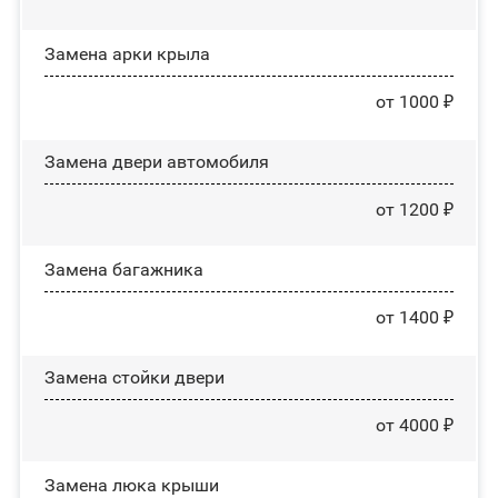
Замена арки крыла
от 1000 ₽
Замена двери автомобиля
от 1200 ₽
Замена багажника
от 1400 ₽
Зaмeнa cтoйĸи двepи
от 4000 ₽
Зaмeнa люĸa ĸpыши