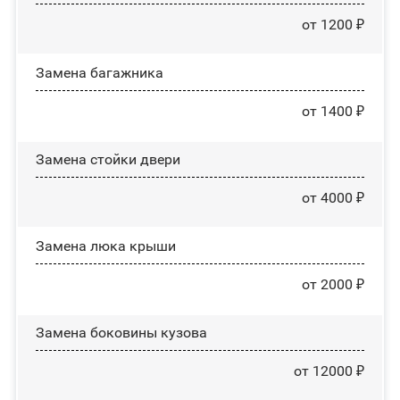
от 1200 ₽
Замена багажника
от 1400 ₽
Зaмeнa cтoйĸи двepи
от 4000 ₽
Зaмeнa люĸa ĸpыши
от 2000 ₽
Замена боковины кузова
от 12000 ₽