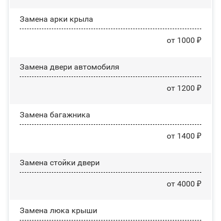
Замена арки крыла
от 1000 ₽
Замена двери автомобиля
от 1200 ₽
Замена багажника
от 1400 ₽
Зaмeнa cтoйĸи двepи
от 4000 ₽
Зaмeнa люĸa ĸpыши