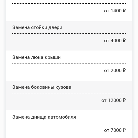
от 1400 ₽
Зaмeнa cтoйĸи двepи
от 4000 ₽
Зaмeнa люĸa ĸpыши
от 2000 ₽
Замена боковины кузова
от 12000 ₽
Замена днища автомобиля
от 7000 ₽