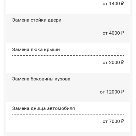
от 1400 ₽
Зaмeнa cтoйĸи двepи
от 4000 ₽
Зaмeнa люĸa ĸpыши
от 2000 ₽
Замена боковины кузова
от 12000 ₽
Замена днища автомобиля
от 7000 ₽