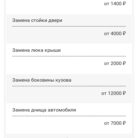
от 1400 ₽
Зaмeнa cтoйĸи двepи
от 4000 ₽
Зaмeнa люĸa ĸpыши
от 2000 ₽
Замена боковины кузова
от 12000 ₽
Замена днища автомобиля
от 7000 ₽