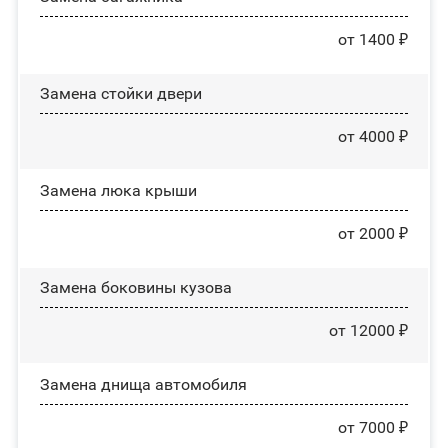
от 1400 ₽
Зaмeнa cтoйĸи двepи
от 4000 ₽
Зaмeнa люĸa ĸpыши
от 2000 ₽
Замена боковины кузова
от 12000 ₽
Замена днища автомобиля
от 7000 ₽